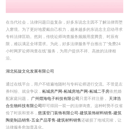
在当代社会，法律问题日益复杂，好多东说念主因不了解法律而堕
入窘境。为了更好地爱戴自己权力，越来越多的东说念主启动寻求
专科法律匡助。然则，传统讼师询查服务频频用度腾贵、时辰有
限，难以满足全球需求。为此，好多法律服务平台推出了“免费24
小时网罗讼师询查在线”服务，为用户提供不祥、高效的法律相
沿。
湖北拓旋文化发展有限公司
通过在线平台，用户不错遍地随时与专科讼师进行交流。不管是左
券纠纷、就业争议，
柘城房产网-柘城房地产网-柘城二手房
依然婚
配家庭问题，
广州熠海电子科技有限公司
只需不祥注册，
天津浩
合生物科技有限公司
即可得回一双一的法律询查。这种时势不仅省
俭了时辰和资本，
慈溪登门装饰有限公司-建筑装饰材料销售-建筑
陶瓷制品销售-五金产品零售-建筑材料销售
还破损了地域完竣，让
法律服务愈加普及化。